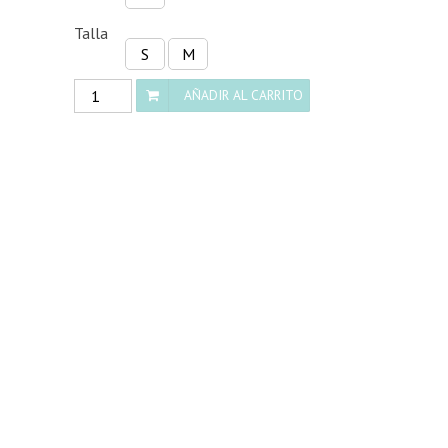
Talla
S
M
Gato
AÑADIR AL CARRITO
astronauta
cantidad