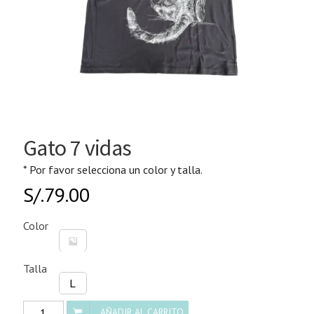
Gato 7 vidas
* Por favor selecciona un color y talla.
S/.
79.00
Color
Talla
L
Gato
AÑADIR AL CARRITO