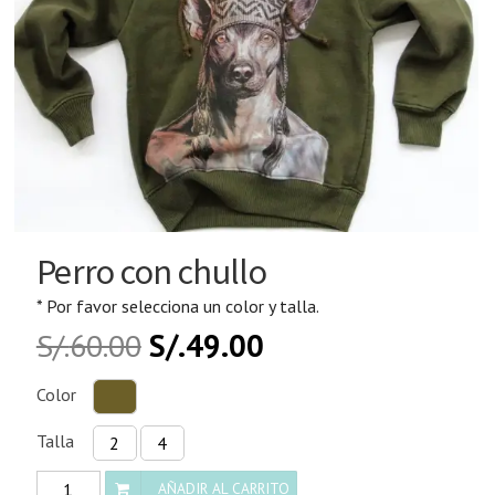
Perro con chullo
* Por favor selecciona un color y talla.
S/.
60.00
S/.
49.00
Color
Talla
2
4
Perro
AÑADIR AL CARRITO