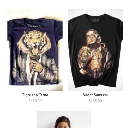
Tigre con Terno
Vader Samurai
S/.
20.00
S/.
35.00