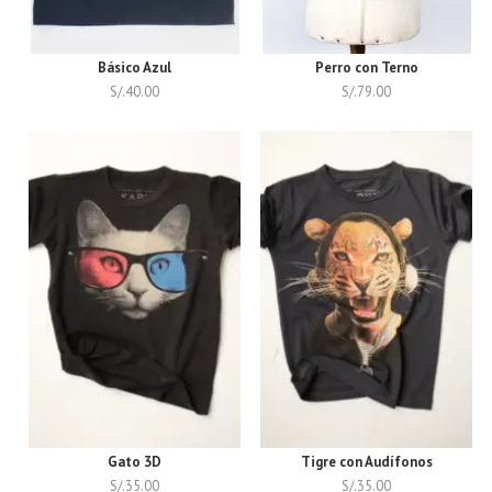
Básico Azul
Perro con Terno
S/.
40.00
S/.
79.00
Gato 3D
Tigre con Audífonos
S/.
35.00
S/.
35.00