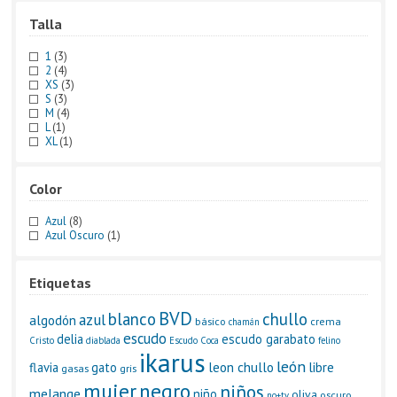
Talla
1
(3)
2
(4)
XS
(3)
S
(3)
M
(4)
L
(1)
XL
(1)
Color
Azul
(8)
Azul Oscuro
(1)
Etiquetas
BVD
blanco
chullo
azul
algodón
básico
crema
chamán
escudo
delia
escudo garabato
Cristo
diablada
Escudo Coca
felino
ikarus
león
leon chullo
libre
flavia
gato
gasas
gris
negro
mujer
niños
melange
niño
oliva
oscuro
no+tv