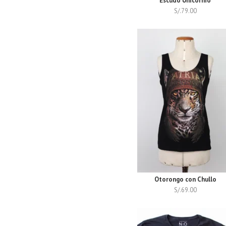
Escudo Unicornio
S/.
79.00
Otorongo con Chullo
S/.
69.00