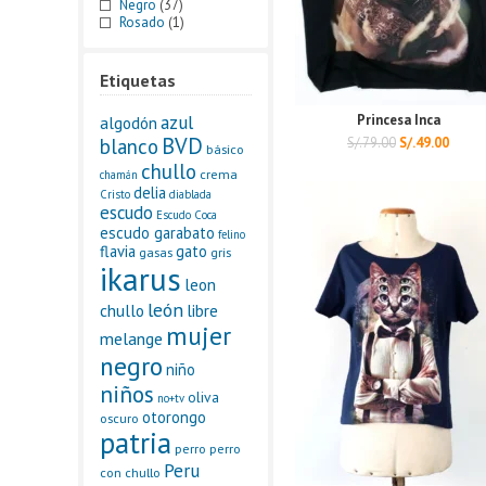
Negro
(37)
Rosado
(1)
Etiquetas
azul
Princesa Inca
algodón
BVD
blanco
S/.
79.00
S/.
49.00
básico
chullo
crema
chamán
delia
Cristo
diablada
escudo
Escudo Coca
escudo garabato
felino
flavia
gato
gasas
gris
ikarus
leon
león
chullo
libre
mujer
melange
negro
niño
niños
oliva
no+tv
otorongo
oscuro
patria
perro
perro
Peru
con chullo