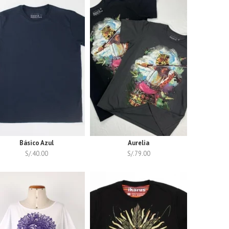
Básico Azul
Aurelia
S/.
40.00
S/.
79.00