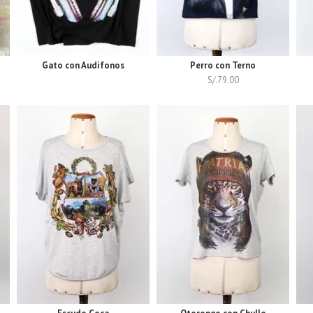
Gato con Audifonos
Perro con Terno
S/.
79.00