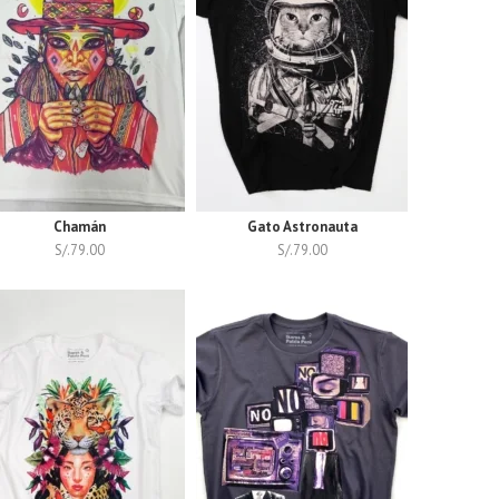
Chamán
Gato Astronauta
S/.
79.00
S/.
79.00