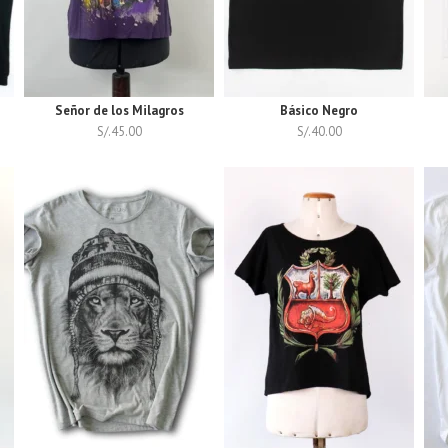
Señor de los Milagros
Básico Negro
S/.
45.00
S/.
40.00