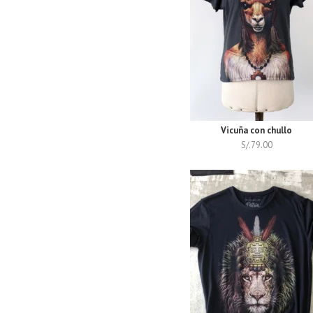
Vicuña con chullo
S/.
79.00