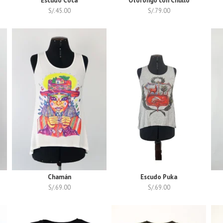
Escudo Coca
Otorongo con Chullo
S/.
45.00
S/.
79.00
Chamán
Escudo Puka
S/.
69.00
S/.
69.00