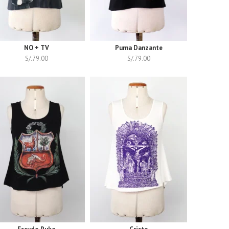
NO + TV
Puma Danzante
S/.
79.00
S/.
79.00