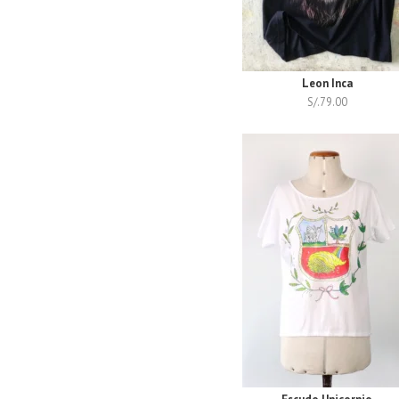
Leon Inca
S/.
79.00