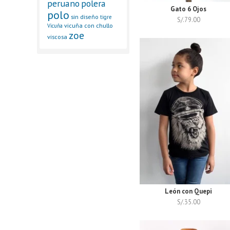
peruano
polera
Gato 6 Ojos
polo
sin diseño
tigre
S/.
79.00
vicuña con chullo
Vicuña
zoe
viscosa
León con Quepi
S/.
35.00