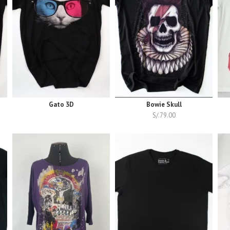
Gato 3D
Bowie Skull
S/.
79.00