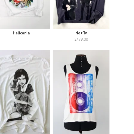
Heliconia
No+Tv
S/.
79.00