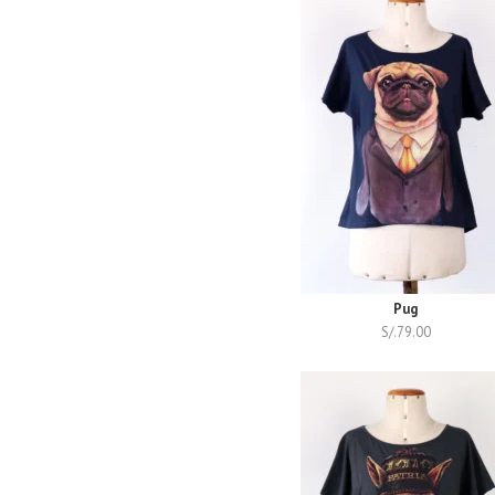
Pug
S/.
79.00