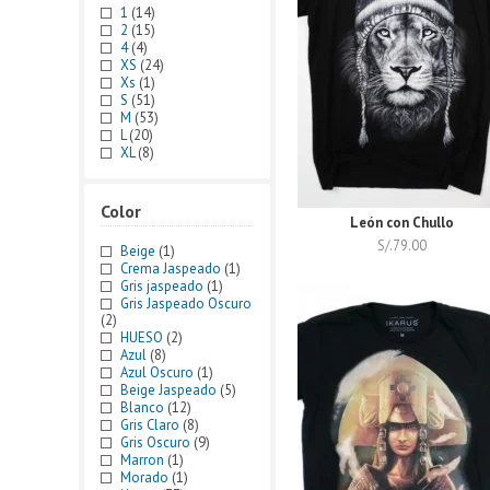
1
(14)
2
(15)
4
(4)
XS
(24)
Xs
(1)
S
(51)
M
(53)
L
(20)
XL
(8)
Color
León con Chullo
S/.
79.00
Beige
(1)
Crema Jaspeado
(1)
Gris jaspeado
(1)
Gris Jaspeado Oscuro
(2)
HUESO
(2)
Azul
(8)
Azul Oscuro
(1)
Beige Jaspeado
(5)
Blanco
(12)
Gris Claro
(8)
Gris Oscuro
(9)
Marron
(1)
Morado
(1)