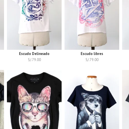
Escudo Delineado
Escudo libres
S/.
79.00
S/.
79.00