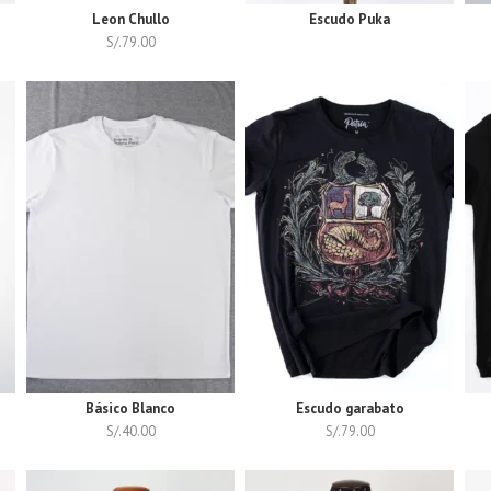
Leon Chullo
Escudo Puka
S/.
79.00
Básico Blanco
Escudo garabato
S/.
40.00
S/.
79.00