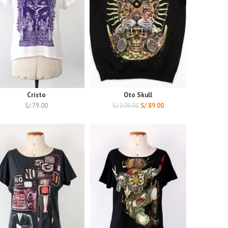
Cristo
Oto Skull
S/.
79.00
S/.
109.00
S/.
89.00