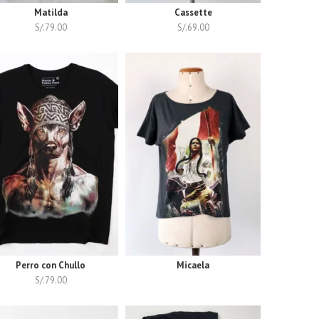
Matilda
Cassette
S/.
79.00
S/.
69.00
Perro con Chullo
Micaela
S/.
79.00