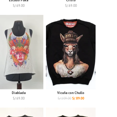
Escudo Puka
Cristo
S/.
69.00
S/.
69.00
Diablada
Vicuña con Chullo
S/.
69.00
S/.
109.00
S/.
89.00