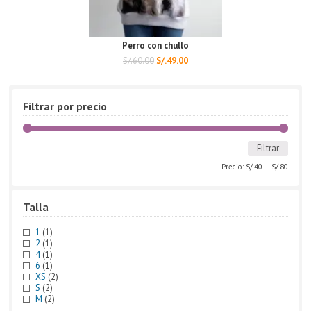
Perro con chullo
S/.
60.00
S/.
49.00
Filtrar por precio
Filtrar
Precio:
S/.40
—
S/.80
Talla
1
(1)
2
(1)
4
(1)
6
(1)
XS
(2)
S
(2)
M
(2)