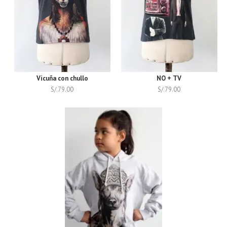
Vicuña con chullo
NO + TV
S/.
79.00
S/.
79.00