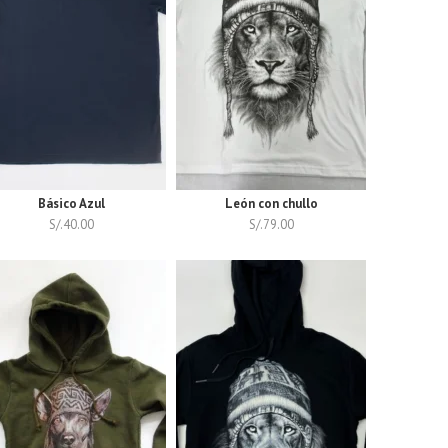
Básico Azul
León con chullo
S/.
40.00
S/.
79.00