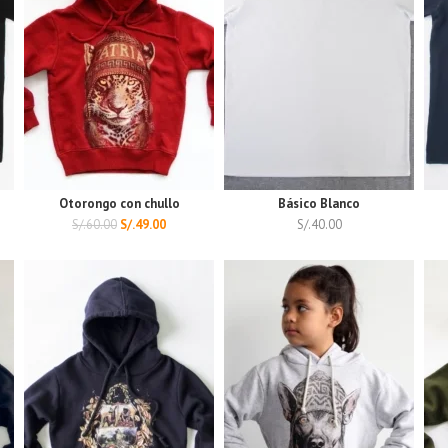
Otorongo con chullo
Básico Blanco
S/.
60.00
S/.
49.00
S/.
40.00