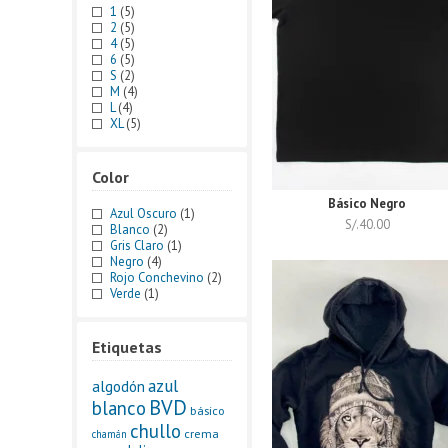
1
(5)
2
(5)
4
(5)
6
(5)
S
(2)
M
(4)
L
(4)
XL
(5)
Color
Básico Negro
Azul Oscuro
(1)
S/.
40.00
Blanco
(2)
Gris Claro
(1)
Negro
(4)
Rojo Conchevino
(2)
Verde
(1)
Etiquetas
azul
algodón
BVD
blanco
básico
chullo
crema
chamán