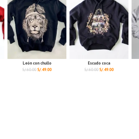
León con chullo
Escudo coca
S/.
60.00
S/.
49.00
S/.
60.00
S/.
49.00