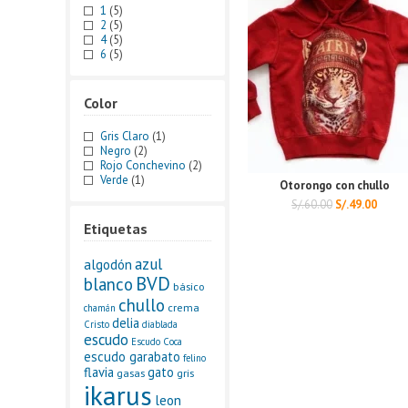
1
(5)
2
(5)
4
(5)
6
(5)
Color
Gris Claro
(1)
Negro
(2)
Rojo Conchevino
(2)
Verde
(1)
Otorongo con chullo
S/.
60.00
S/.
49.00
Etiquetas
azul
algodón
BVD
blanco
básico
chullo
crema
chamán
delia
Cristo
diablada
escudo
Escudo Coca
escudo garabato
felino
flavia
gato
gasas
gris
ikarus
leon