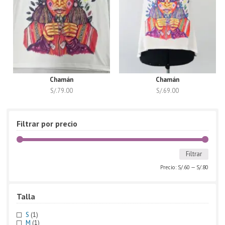
Chamán
Chamán
S/.
79.00
S/.
69.00
Filtrar por precio
Filtrar
Precio:
S/.60
—
S/.80
Talla
S
(1)
M
(1)