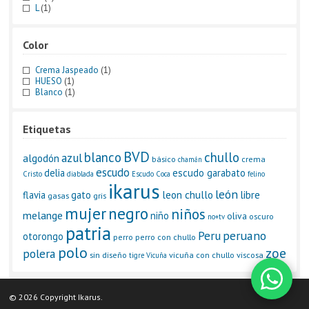
L
(1)
Color
Crema Jaspeado
(1)
HUESO
(1)
Blanco
(1)
Etiquetas
BVD
blanco
chullo
azul
algodón
básico
crema
chamán
escudo
delia
escudo garabato
Cristo
diablada
Escudo Coca
felino
ikarus
león
leon chullo
libre
flavia
gato
gasas
gris
negro
mujer
niños
melange
niño
oliva
oscuro
no+tv
patria
Peru
peruano
otorongo
perro
perro con chullo
polo
zoe
polera
sin diseño
vicuña con chullo
viscosa
tigre
Vicuña
© 2026 Copyright Ikarus.