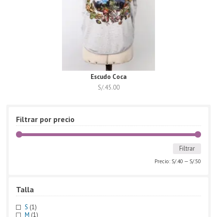
Escudo Coca
S/.
45.00
Filtrar por precio
Filtrar
Precio:
S/.40
—
S/.50
Talla
S
(1)
M
(1)